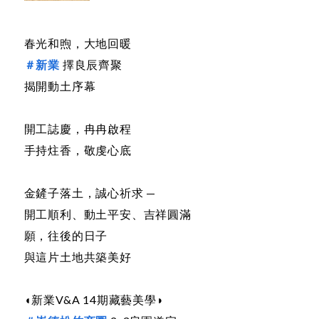
春光和煦，大地回暖
＃新業
擇良辰齊聚
揭開動土序幕
開工誌慶，冉冉啟程
手持炷香，敬虔心底
金鏟子落土，誠心祈求 —
開工順利、動土平安、吉祥圓滿
願，往後的日子
與這片土地共築美好
◖新業V&A 14期藏藝美學◗