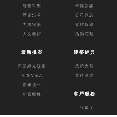
經營哲學
全部新訊
歷史沿革
公司訊息
力求完美
媒體報導
人文藝術
活動花絮
最新推案
建築經典
新業織光森鄰
業績大賞
新業V＆A
業績總覽
新業恆一
客戶服務
新業觀峰
工程進度
客戶留言