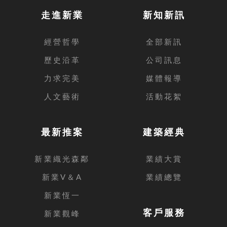
走進新業
新知新訊
經營哲學
全部新訊
歷史沿革
公司訊息
力求完美
媒體報導
人文藝術
活動花絮
最新推案
建築經典
新業織光森鄰
業績大賞
新業V＆A
業績總覽
新業恆一
客戶服務
新業觀峰