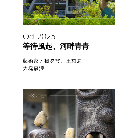
Oct,2025
等待風起、河畔青青
藝術家 /
楊夕霞、王柏霖
大塊森濤