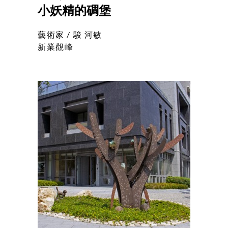
小妖精的碉堡
藝術家 /
駿 河敏
新業觀峰