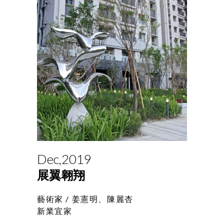
Dec,2019
展翼翱翔
藝術家 /
姜憲明、陳麗杏
新業宜家