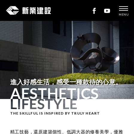
MENU
新
業
建
設
進入好感生活，
感受一種款待的心意。
AESTHETICS
THE SKILLFUL IS INSPIRED BY TRULY HEART
精工技藝，還原建築個性、低調大器的修養美學，
優雅