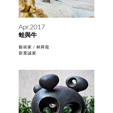
Apr,2017
蛙與牛
藝術家 /
林舜龍
新業誠家