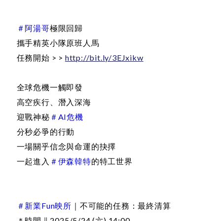
＃阿湯哥
極限回歸
攜手精英小隊原班人馬
任務開始 > >
http://bit.ly/3EJxikw
全球危機一觸即發
高空疾行、潛入深海
迎戰神秘
＃AI危機
分秒必爭的行動
一場關乎信念與命運的抉擇
一起進入
＃伊森韓特
的特工世界
＃新業Fun映所
｜不可能的任務：最終清算
＊時間 ∥ 2025/5/24 (六) 14:00