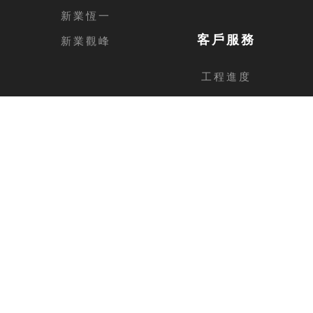
新業恆一
客戶服務
新業觀峰
工程進度
客戶留言
台中總公司
地址
台中市西屯區安和路168號11樓之1
電話
04-2462-3326
傳真
04-2462-0606
新竹分公司