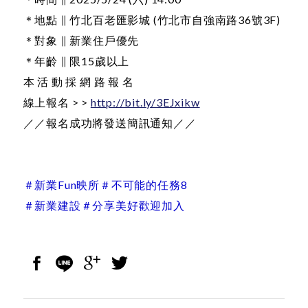
＊地點 ∥ 竹北百老匯影城 (竹北市自強南路36號3F)
＊對象 ∥ 新業住戶優先
＊年齡 ∥ 限15歲以上
本 活 動 採 網 路 報 名
線上報名 > >
http://bit.ly/3EJxikw
／／報名成功將發送簡訊通知／／
＃新業Fun映所
＃不可能的任務8
＃新業建設
＃分享美好歡迎加入