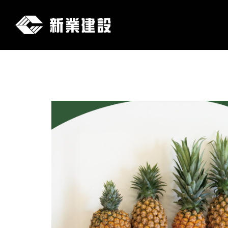
新
業
建
設