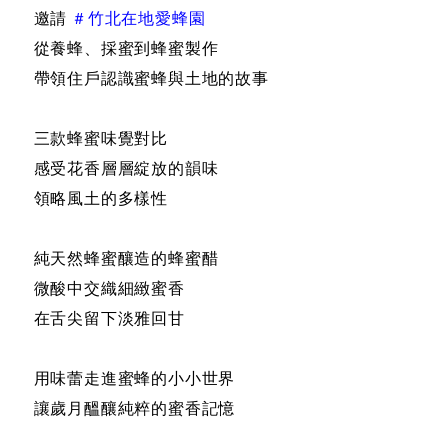
邀請
＃竹北在地愛蜂園
從養蜂、採蜜到蜂蜜製作
帶領住戶認識蜜蜂與土地的故事
三款蜂蜜味覺對比
感受花香層層綻放的韻味
領略風土的多樣性
純天然蜂蜜釀造的蜂蜜醋
微酸中交織細緻蜜香
在舌尖留下淡雅回甘
用味蕾走進蜜蜂的小小世界
讓歲月醞釀純粹的蜜香記憶