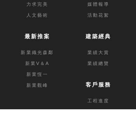
力求完美
媒體報導
人文藝術
活動花絮
最新推案
建築經典
新業織光森鄰
業績大賞
新業V＆A
業績總覽
新業恆一
客戶服務
新業觀峰
工程進度
客戶留言
台中總公司