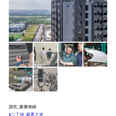
講究_層層堆砌
#二丁掛_嚴選之道