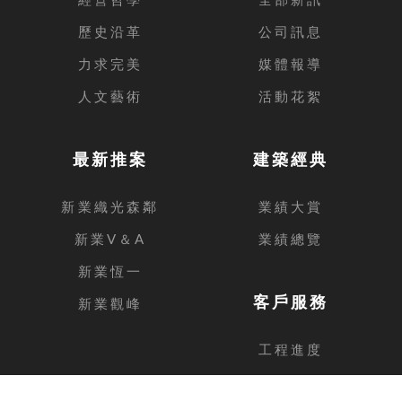
歷史沿革
公司訊息
力求完美
媒體報導
人文藝術
活動花絮
最新推案
建築經典
新業織光森鄰
業績大賞
新業V＆A
業績總覽
新業恆一
客戶服務
新業觀峰
工程進度
客戶留言