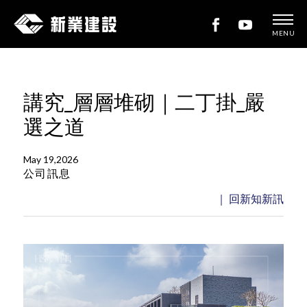
MENU
新
業
建
講究_層層堆砌｜二丁掛_嚴
設
選之道
May 19,2026
公司訊息
｜ 回新知新訊