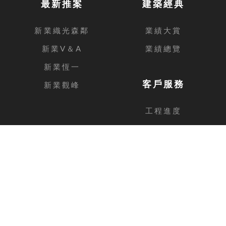
最新推案
建築經典
新業織光森鄰
業績大賞
新業V＆A
業績總覽
新業恆一
客戶服務
新業觀峰
工程進度
客戶留言
台中總公司
地址
台中市西屯區安和路168號11樓之1
電話
04-2462-3326