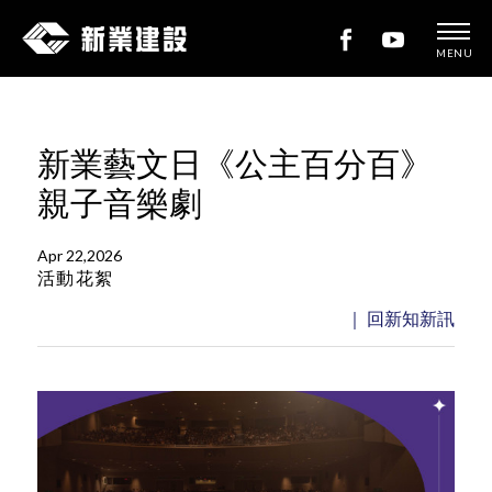
MENU
新
業
建
新業藝文日《公主百分百》
設
親子音樂劇
Apr 22,2026
活動花絮
｜ 回新知新訊