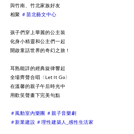
與竹南、竹北家族好友
相聚
＃苗北藝文中心
孩子們穿上華麗的公主裝
化身小精靈和公主們一起
開啟童話世界的奇幻之旅！
耳熟能詳的經典旋律響起
全場齊聲合唱〈Let It Go〉
在溫馨的親子午后時光中
用歡笑聲畫下完美句點
＃風動室內樂團 ＃親子音樂劇
＃新業建設 ＃理性建築人_感性生活家