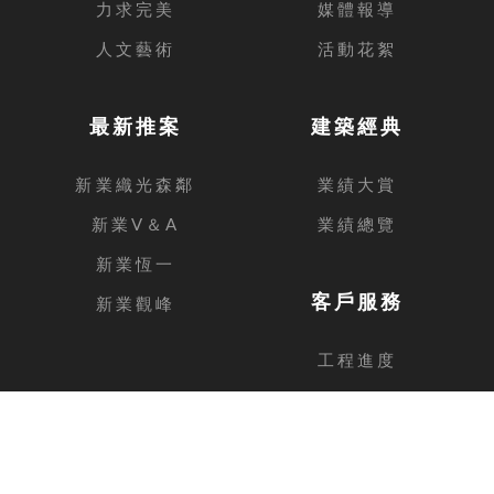
力求完美
媒體報導
人文藝術
活動花絮
最新推案
建築經典
新業織光森鄰
業績大賞
新業V＆A
業績總覽
新業恆一
客戶服務
新業觀峰
工程進度
客戶留言
台中總公司