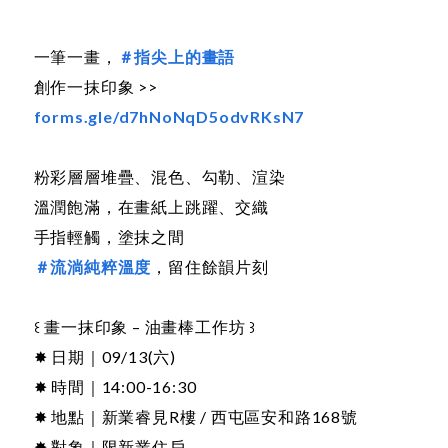
一筆一畫，
＃指尖上的畫語
創作一抹印象 >>
forms.gle/d7hNoNqD5odvRKsN7
粉彩層層堆疊、混色、勾勒、渲染
溫潤飽滿，在畫紙上跳躍、交織
手指輕觸，塗抹之間
＃流淌純粹溫度
，留住餘韻片刻
꒰ 畫一抹印象 – 油畫棒工作坊 ꒱
✸ 日期｜09/13(六)
✸ 時間｜14:00-16:30
✸ 地點｜新業睿見R樓 / 西屯區安和路168號
✸ 對象｜限新業住戶