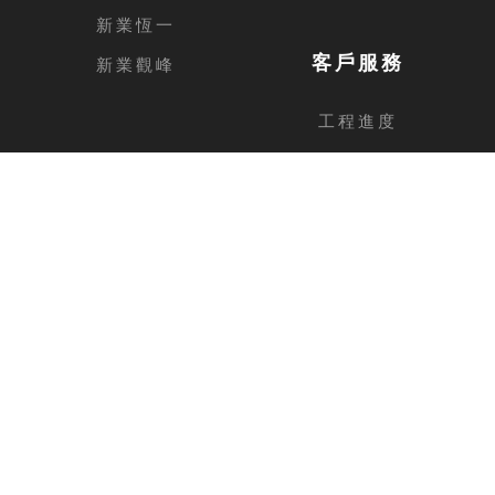
新業恆一
客戶服務
新業觀峰
工程進度
客戶留言
台中總公司
地址
台中市西屯區安和路168號11樓之1
電話
04-2462-3326
傳真
04-2462-0606
新竹分公司