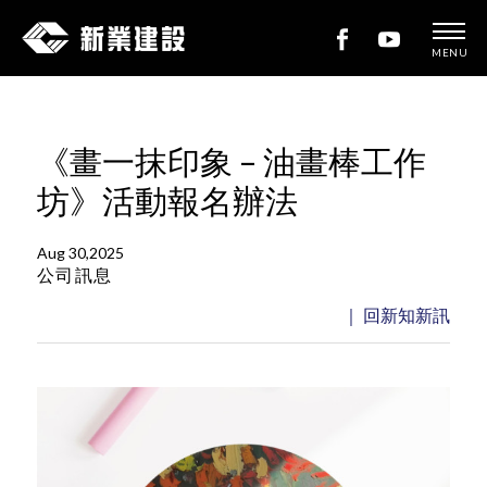
MENU
新
業
建
《畫一抹印象 – 油畫棒工作
設
坊》活動報名辦法
Aug 30,2025
公司訊息
｜ 回新知新訊