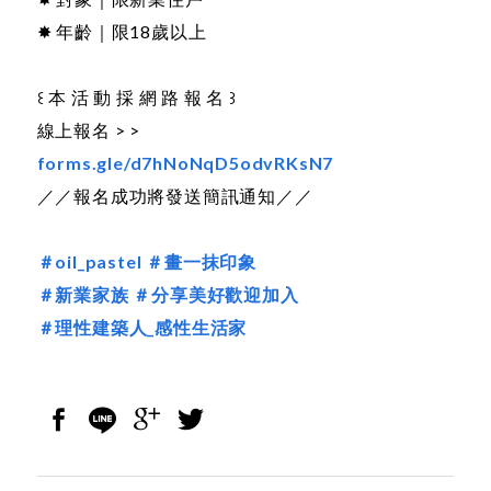
✸ 年齡｜限18歲以上
꒰ 本 活 動 採 網 路 報 名 ꒱
線上報名 > >
forms.gle/d7hNoNqD5odvRKsN7
／／報名成功將發送簡訊通知／／
＃oil_pastel
＃畫一抹印象
＃新業家族
＃分享美好歡迎加入
＃理性建築人_感性生活家