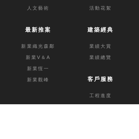
人文藝術
活動花絮
最新推案
建築經典
新業織光森鄰
業績大賞
新業V＆A
業績總覽
新業恆一
客戶服務
新業觀峰
工程進度
客戶留言
台中總公司