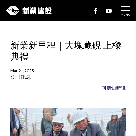
MENU
新
業
建
新業新里程｜大塊藏硯 上樑
設
典禮
Mar 21,2025
公司訊息
｜ 回新知新訊