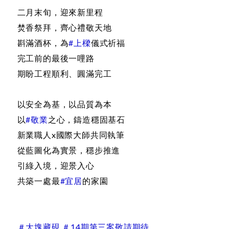
二月末旬，迎來新里程
焚香祭拜，齊心禮敬天地
斟滿酒杯，為
#上樑
儀式祈福
完工前的最後一哩路
期盼工程順利、圓滿完工
以安全為基，以品質為本
以
#敬業
之心，鑄造穩固基石
新業職人x國際大師共同執筆
從藍圖化為實景，穩步推進
引綠入境，迎景入心
共築一處最
#宜居
的家園
＃大塊藏硯 ＃14期第三案敬請期待