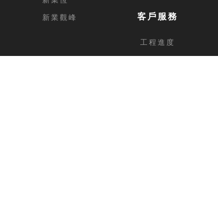
客戶服務
新業觀峰
工程進度
客戶留言
台中總公司
地址
台中市西屯區安和路168號11樓之1
電話
04-2462-3326
傳真
04-2462-0606
新竹分公司
地址
新竹縣竹北市福興路1013號