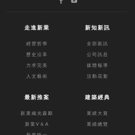
走進新業
新知新訊
經營哲學
全部新訊
歷史沿革
公司訊息
力求完美
媒體報導
人文藝術
活動花絮
最新推案
建築經典
新業織光森鄰
業績大賞
新業V＆A
業績總覽
新業恆一