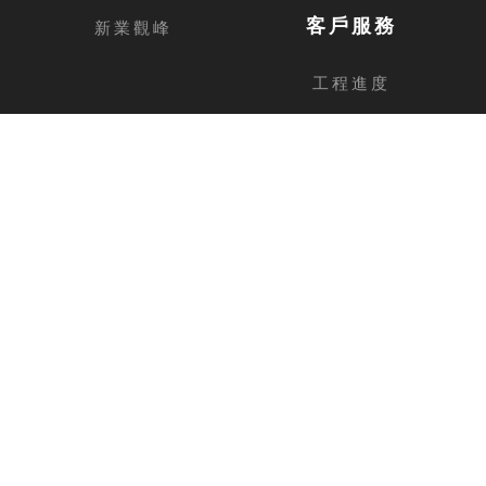
客戶服務
新業觀峰
工程進度
客戶留言
台中總公司
地址
台中市西屯區安和路168號11樓之1
電話
04-2462-3326
傳真
04-2462-0606
新竹分公司
地址
新竹縣竹北市福興路1013號