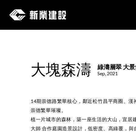
新
業
建
大塊森濤
綠濤層翠 大
設
Sep, 2021
14期崇德路繁華核心，鄰近松竹昌平商圈、漢
崇德繁華璀璨。
植一片城市的森林，築一座生活的大山，宜居建
大師 合作庭園造景設計，低密度、高綠覆，與