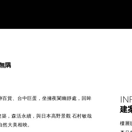
景無隅
IN
神百貨、台中巨蛋，坐擁夜闌幽靜處，回眸
建
築，森活永續，與日本高野景觀 石村敏哉
樓層
自然大美相映。