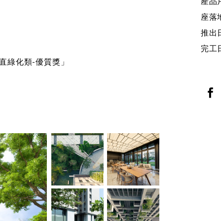
產品
座落
」
推出
完工
垂直綠化類-優質獎」