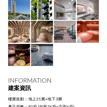
INFORMATION
建案資訊
樓層規劃：
地上21層+地下3層
產品戶數：
82戶 (住家76戶+店面6戶)