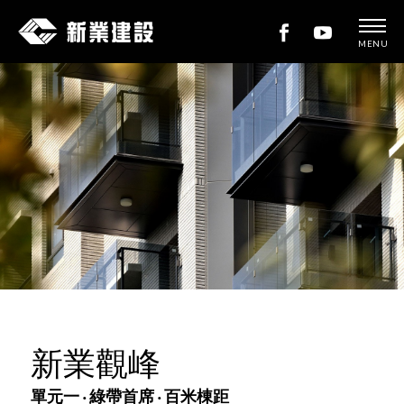
MENU
新
業
建
設
新業觀峰
單元一 ‧ 綠帶首席 ‧ 百米棟距