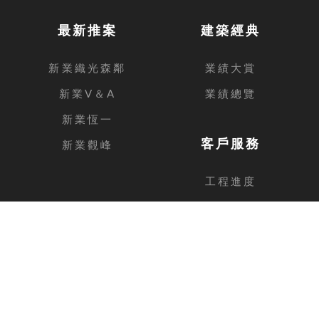
最新推案
建築經典
新業織光森鄰
業績大賞
新業V＆A
業績總覽
新業恆一
客戶服務
新業觀峰
工程進度
客戶留言
台中總公司
地址
台中市西屯區安和路168號11樓之1