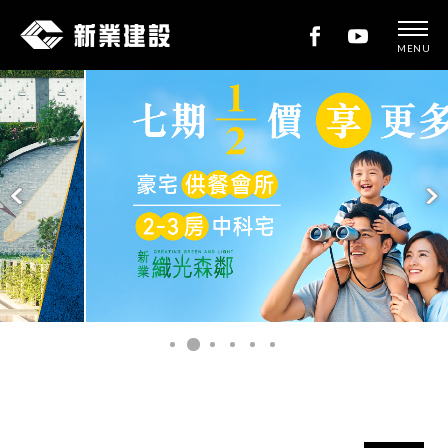
MENU
新
業
建
設
新業織光森鄰
READ