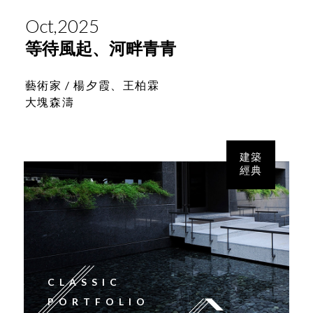
Oct,2025
等待風起、河畔青青
藝術家 /
楊夕霞、王柏霖
大塊森濤
建築
經典