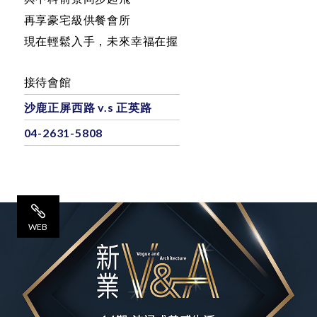
只要七期二分之一價
與中科前景同步起飛
再享豪宅級供餐會所
現在輕鬆入手，未來幸福在握
接待會館
沙鹿正屏西路 v.s 正英路
04-2631-5808
WEB
網 站