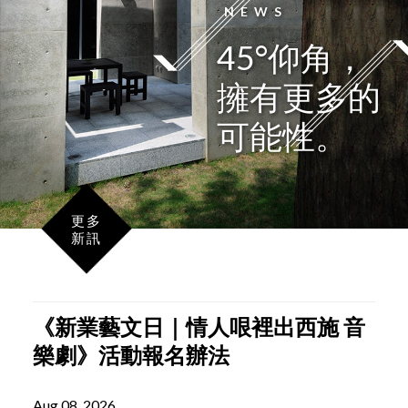
LATEST
NEWS
45°仰角，
擁有更多的
可能性。
更多
新訊
《新業藝文日｜情人哏裡出西施 音