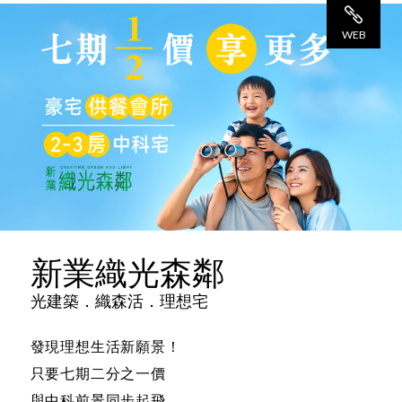
觀 看
WEB
網 站
新業織光森鄰
光建築．織森活．理想宅
發現理想生活新願景！