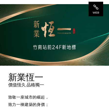
WEB
網 站
新業恆一
價值恆久 品格獨一