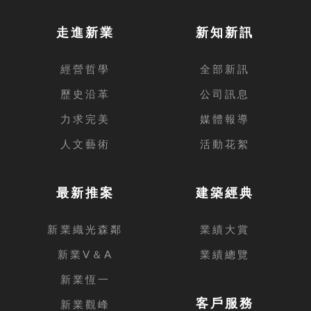
走進新業
新知新訊
經營哲學
全部新訊
歷史沿革
公司訊息
力求完美
媒體報導
人文藝術
活動花絮
最新推案
建築經典
新業織光森鄰
業績大賞
新業V＆A
業績總覽
新業恆一
客戶服務
新業觀峰