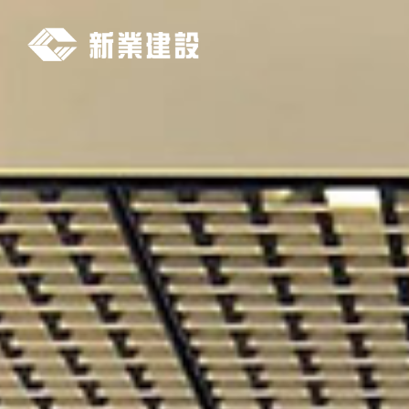
新
業
建
設