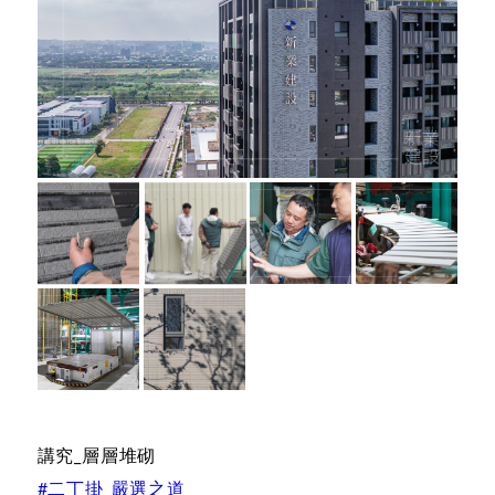
講究_層層堆砌
#二丁掛_嚴選之道