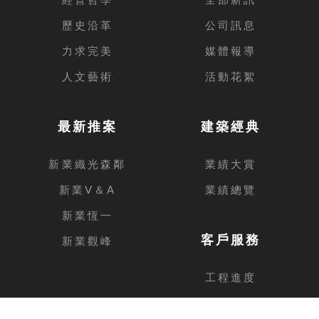
歷史沿革
公司訊息
力求完美
媒體報導
人文藝術
活動花絮
最新推案
建築經典
新業織光森鄰
業績大賞
新業V＆A
業績總覽
新業恆一
客戶服務
新業觀峰
工程進度
客戶留言