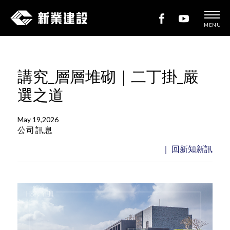
MENU
新
業
建
講究_層層堆砌｜二丁掛_嚴
設
選之道
May 19,2026
公司訊息
｜ 回新知新訊