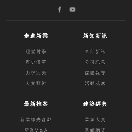
走進新業
新知新訊
經營哲學
全部新訊
歷史沿革
公司訊息
力求完美
媒體報導
人文藝術
活動花絮
最新推案
建築經典
新業織光森鄰
業績大賞
新業V＆A
業績總覽