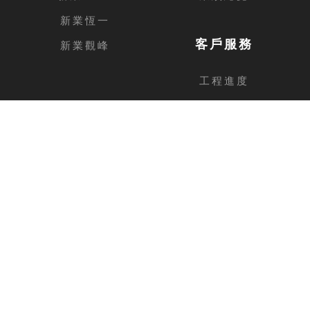
新業恆一
客戶服務
新業觀峰
工程進度
客戶留言
台中總公司
地址
台中市西屯區安和路168號11樓之1
電話
04-2462-3326
傳真
04-2462-0606
新竹分公司