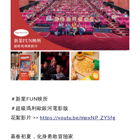
＃新業FUN映所
＃超級瑪利歐銀河電影版
花絮影片 >>
https://youtu.be/mpxNP_ZY5fg
暮春初夏，化身勇敢冒險家