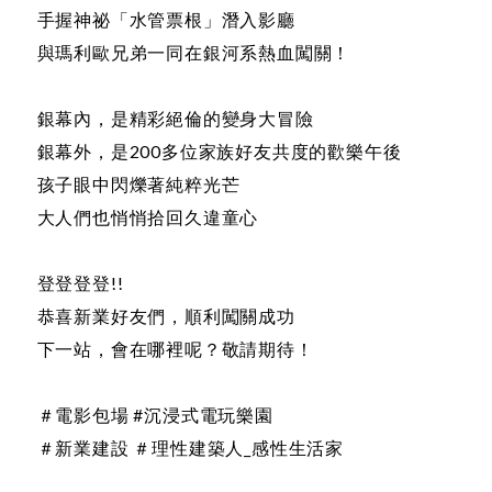
手握神祕「水管票根」潛入影廳
與瑪利歐兄弟一同在銀河系熱血闖關！
銀幕內，是精彩絕倫的變身大冒險
銀幕外，是200多位家族好友共度的歡樂午後
孩子眼中閃爍著純粹光芒
大人們也悄悄拾回久違童心
登登登登!!
恭喜新業好友們，順利闖關成功
下一站，會在哪裡呢？敬請期待！
＃電影包場 #沉浸式電玩樂園
＃新業建設 ＃理性建築人_感性生活家