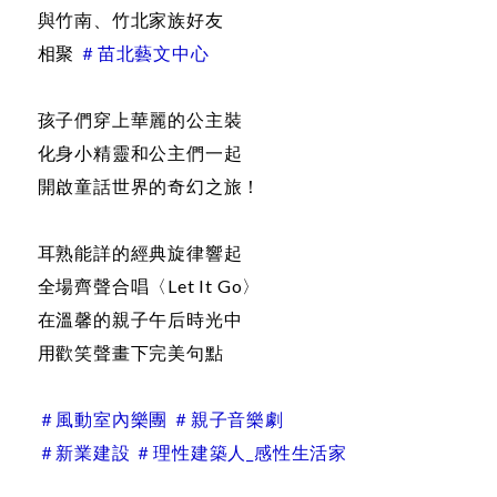
與竹南、竹北家族好友
相聚
＃苗北藝文中心
孩子們穿上華麗的公主裝
化身小精靈和公主們一起
開啟童話世界的奇幻之旅！
耳熟能詳的經典旋律響起
全場齊聲合唱〈Let It Go〉
在溫馨的親子午后時光中
用歡笑聲畫下完美句點
＃風動室內樂團 ＃親子音樂劇
＃新業建設 ＃理性建築人_感性生活家