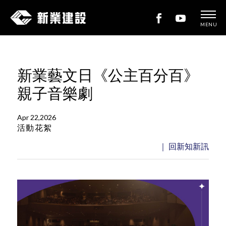
MENU
新
業
建
新業藝文日《公主百分百》
設
親子音樂劇
Apr 22,2026
活動花絮
｜ 回新知新訊