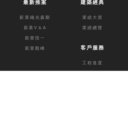
最新推案
建築經典
新業織光森鄰
業績大賞
新業V＆A
業績總覽
新業恆一
客戶服務
新業觀峰
工程進度
客戶留言
台中總公司
地址
台中市西屯區安和路168號11樓之1
電話
04-2462-3326