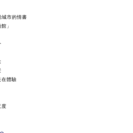
寫給城市的情書
術館」
分
念
景
是在體驗
尺度
zh