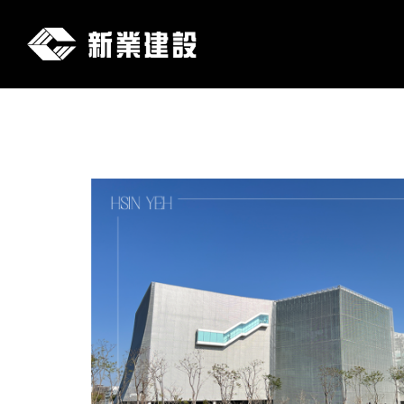
新
業
建
設