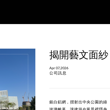
揭開藝文面紗
Apr 07,2026
公司訊息
銀白鋁網，摺射出中央公園的綠
玻璃帷幕，讓建築在風景裡隱身