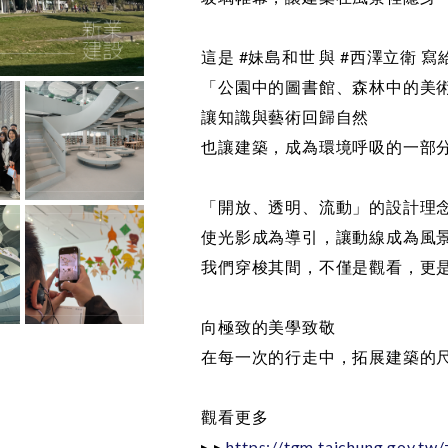
這是 #妹島和世 與 #西澤立衛 
「公園中的圖書館、森林中的美
讓知識與藝術回歸自然
也讓建築，成為環境呼吸的一部
「開放、透明、流動」的設計理
使光影成為導引，讓動線成為風
我們穿梭其間，不僅是觀看，更
向極致的美學致敬
在每一次的行走中，拓展建築的
觀看更多
▸ ▸
https://tgm.taichung.gov.tw/