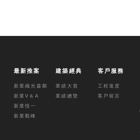
最新推案
建築經典
客戶服務
新業織光森鄰
業績大賞
工程進度
新業V＆A
業績總覽
客戶留言
新業恆一
新業觀峰