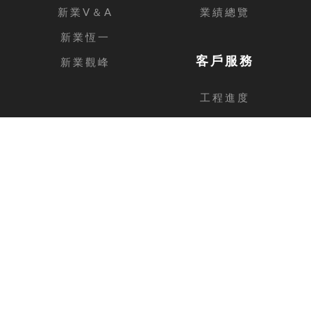
新業V＆A
業績總覽
新業恆一
客戶服務
新業觀峰
工程進度
客戶留言
台中總公司
地址
台中市西屯區安和路168號11樓之1
電話
04-2462-3326
傳真
04-2462-0606
新竹分公司