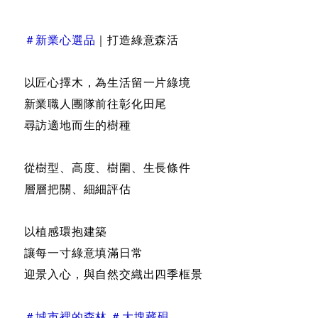
＃新業心選品
｜打造綠意森活
以匠心擇木，為生活留一片綠境
新業職人團隊前往彰化田尾
尋訪適地而生的樹種
從樹型、高度、樹圍、生長條件
層層把關、細細評估
以植感環抱建築
讓每一寸綠意填滿日常
迎景入心，與自然交織出四季框景
＃城市裡的森林 ＃大塊藏硯