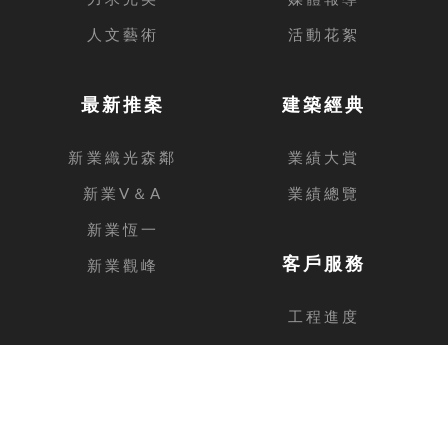
人文藝術
活動花絮
最新推案
建築經典
新業織光森鄰
業績大賞
新業V＆A
業績總覽
新業恆一
客戶服務
新業觀峰
工程進度
客戶留言
台中總公司