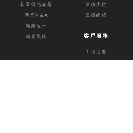
新業織光森鄰
業績大賞
新業V＆A
業績總覽
新業恆一
客戶服務
新業觀峰
工程進度
客戶留言
台中總公司
地址
台中市西屯區安和路168號11樓之1
電話
04-2462-3326
傳真
04-2462-0606