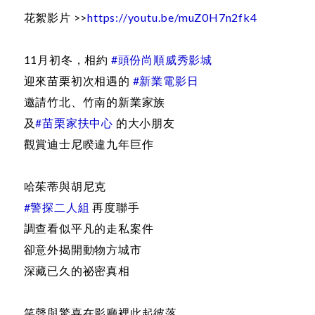
花絮影片 >>
https://youtu.be/muZ0H7n2fk4
11月初冬，相約
#頭份尚順威秀影城
迎來苗栗初次相遇的
#新業電影日
邀請竹北、竹南的新業家族
及
#苗栗家扶中心
的大小朋友
觀賞迪士尼睽違九年巨作
哈茱蒂與胡尼克
#警探二人組
再度聯手
調查看似平凡的走私案件
卻意外揭開動物方城市
深藏已久的祕密真相
笑聲與驚喜在影廳裡此起彼落