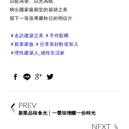
以藍為墨、以光為紙
映出國家級殿堂的築跡之美
留下一張張專屬秋日的明信片
＃走訪建築之美 ＃手作藍晒
＃新業家族 ＃分享美好歡迎加入
＃理性建築人_感性生活家
PREV
新業品味食光｜一甕味噌釀一份時光
NEXT