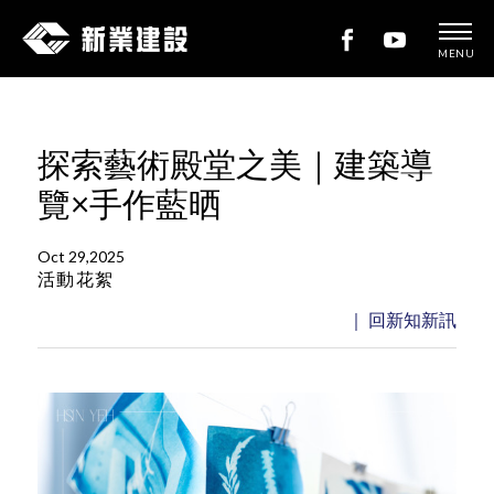
MENU
新
業
建
探索藝術殿堂之美｜建築導
設
覽×手作藍晒
Oct 29,2025
活動花絮
｜ 回新知新訊