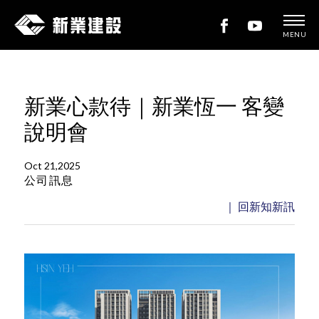
MENU
新
業
建
新業心款待｜新業恆一 客變
設
說明會
Oct 21,2025
公司訊息
｜ 回新知新訊