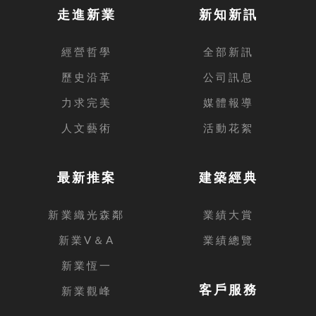
走進新業
新知新訊
經營哲學
全部新訊
歷史沿革
公司訊息
力求完美
媒體報導
人文藝術
活動花絮
最新推案
建築經典
新業織光森鄰
業績大賞
新業V＆A
業績總覽
新業恆一
客戶服務
新業觀峰