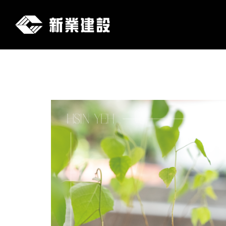
新
業
建
設