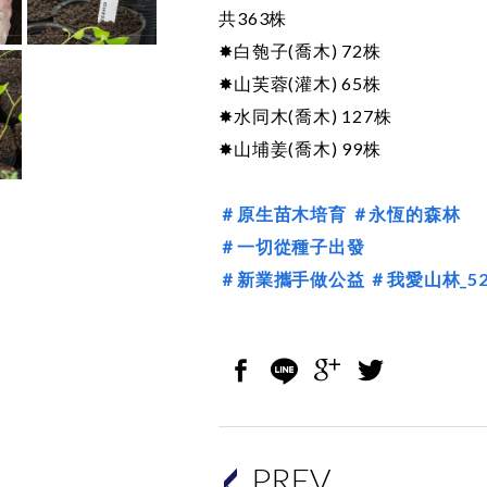
共363株
✸白匏子(喬木) 72株
✸山芙蓉(灌木) 65株
✸水同木(喬木) 127株
✸山埔姜(喬木) 99株
＃原生苗木培育
＃永恆的森林
＃一切從種子出發
＃新業攜手做公益
＃我愛山林_52
PREV