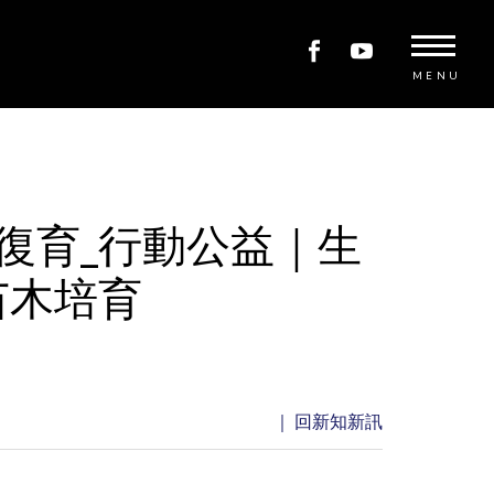
MENU
復育_行動公益｜生
苗木培育
｜ 回新知新訊