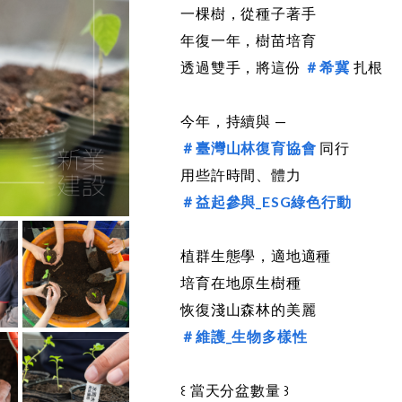
一棵樹，從種子著手
年復一年，樹苗培育
透過雙手，將這份
＃希冀
扎根
今年，持續與 —
＃臺灣山林復育協會
同行
用些許時間、體力
＃益起參與_ESG綠色行動
植群生態學，適地適種
培育在地原生樹種
恢復淺山森林的美麗
＃維護_生物多樣性
꒰ 當天分盆數量 ꒱