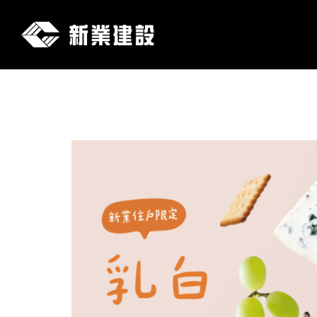
新
業
建
設