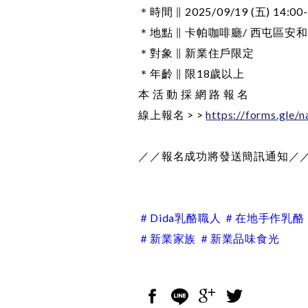
＊時間 ∥ 2025/09/19 (五) 14:00-
＊地點 ∥ 卡帕咖啡廳/ 西屯區安和路
＊對象 ∥ 新業住戶限定
＊年齡 ∥ 限18歲以上
本 活 動 採 網 路 報 名
線上報名 > >
https://forms.gl
／／報名成功將發送簡訊通知／
＃Dida乳酪職人 ＃在地手作乳酪
＃新業家族 ＃新業品味食光