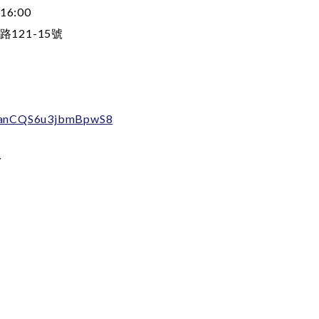
16:00
121-15號
e/nanCQS6u3jbmBpwS8
／