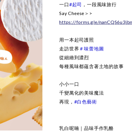
一口
#起司
，一段風味旅行
Say Cheese＞>
https://forms.gle/nanCQS6u3j
用一本起司護照
走訪世界
＃味蕾地圖
從細緻到濃烈
每種風味都蘊含著土地的故事
小小一口
千變萬化的美味魔法
再現，
#白色藝術
乳白呢喃｜品味手作乳酪