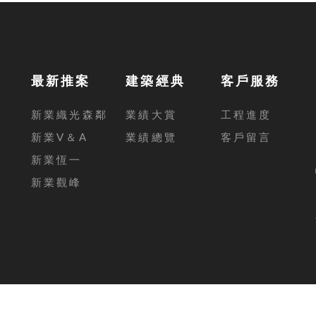
最新推案
建築經典
客戶服務
新業織光森鄰
業績大賞
工程進度
新業V＆A
業績總覽
客戶留言
新業恆一
新業觀峰