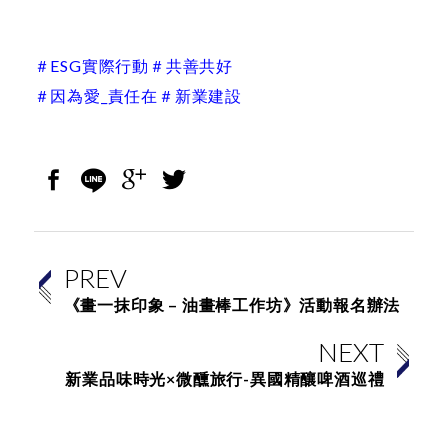
＃ESG實際行動＃共善共好
＃因為愛_責任在＃新業建設
PREV
《畫一抹印象 – 油畫棒工作坊》活動報名辦法
NEXT
新業品味時光×微醺旅行-異國精釀啤酒巡禮