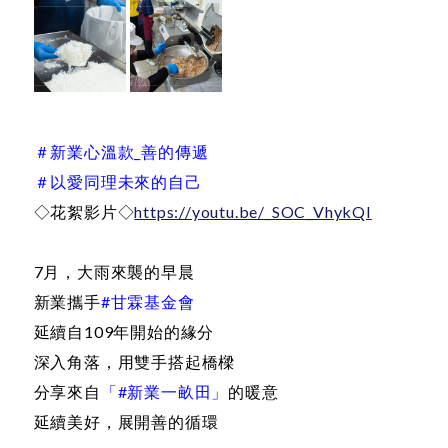
＃新業心溫款_善的傳遞
＃以愛同理未來的自己
◇花絮影片◇
https://youtu.be/_SOC_VhykQI
7月，大雨來襲的早晨
新業攜手
#甘霖基金會
延續自109年開始的緣分
深入角落，用雙手搭起橋樑
分享來自
「#新業一畝田」
的暖意
延續美好，展開善的循環