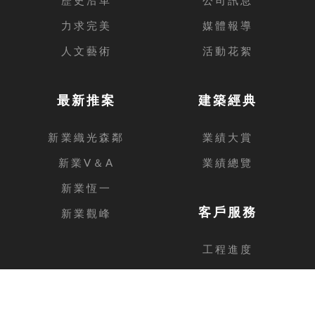
力求完美
媒體報導
人文藝術
活動花絮
最新推案
建築經典
新業織光森鄰
業績大賞
新業V＆A
業績總覽
新業恆一
客戶服務
新業觀峰
工程進度
客戶留言