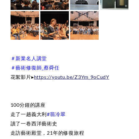
＃新業名人講堂
＃藝術修復師_蔡舜任
花絮影片▸
https://youtu.be/Z3Ym_9oCudY
100分鐘的講座
走了一趟義大利
#翡冷翠
讀了一卷西洋藝術史
走訪藝術殿堂，21年的修復旅程