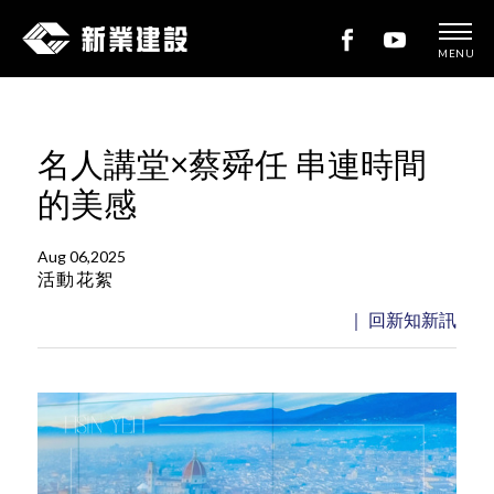
MENU
新
業
建
名人講堂×蔡舜任 串連時間
設
的美感
Aug 06,2025
活動花絮
｜ 回新知新訊