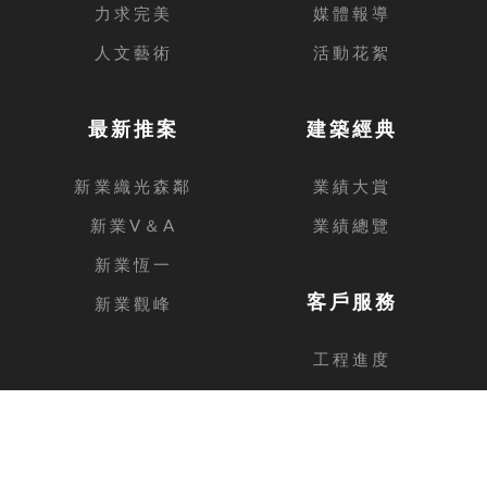
力求完美
媒體報導
人文藝術
活動花絮
最新推案
建築經典
新業織光森鄰
業績大賞
新業V＆A
業績總覽
新業恆一
客戶服務
新業觀峰
工程進度
客戶留言
台中總公司