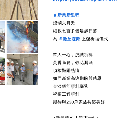
＃新業新里程
燦爛六月天
細數七百多個晨起日落
為
＃微丘森鄰
上樑祈福儀式
眾人一心，虔誠祈禱
焚香裊裊，敬花灑酒
頂樓豔陽熱情
如同新業滿懷期盼與感恩
金漆鋼筋順利綁紮
祝福工程順利
期待與230戶家族共築美好
◖新業清水 中科下一站◗