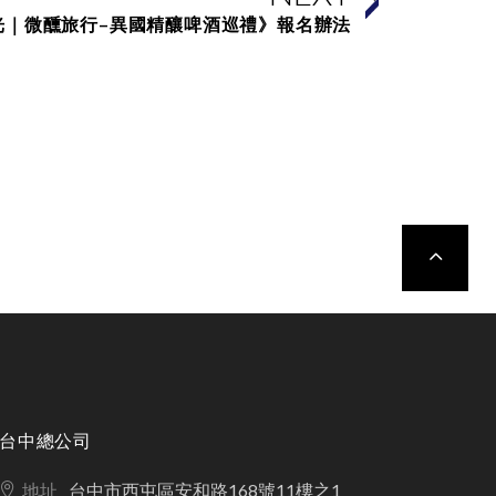
光｜微醺旅行–異國精釀啤酒巡禮》報名辦法
TOP
台中總公司
地址
台中市西屯區安和路168號11樓之1