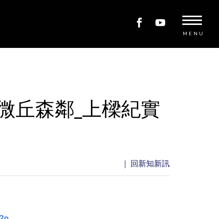
MENU
微丘森鄰_上樑紀實
｜ 回新知新訊
2o