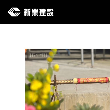
新
業
建
設