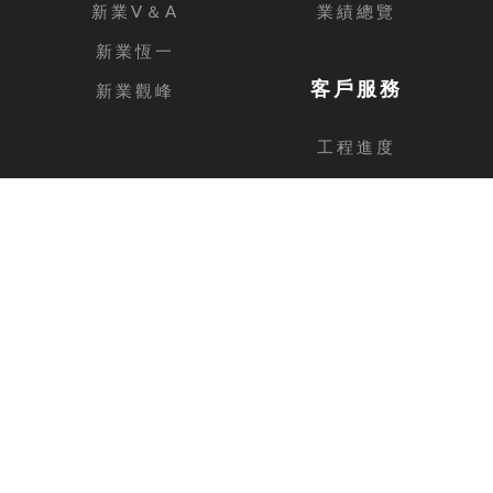
新業V＆A
業績總覽
新業恆一
客戶服務
新業觀峰
工程進度
客戶留言
台中總公司
地址
台中市西屯區安和路168號11樓之1
電話
04-2462-3326
傳真
04-2462-0606
新竹分公司