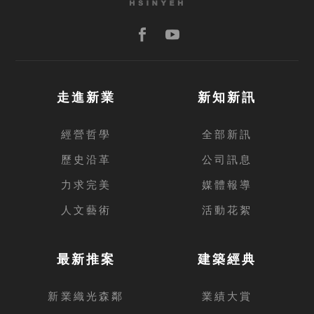
走進新業
新知新訊
經營哲學
全部新訊
歷史沿革
公司訊息
力求完美
媒體報導
人文藝術
活動花絮
最新推案
建築經典
新業織光森鄰
業績大賞