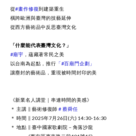
從
#畫作修復
到建築重⽣
橫跨歐洲與臺灣的技藝延伸
從西方藝術品中反思臺灣文化
「什麼能代表臺灣文化？」
#廟宇
，蘊藏著常民之美
以台南為起點，推行
「#百廟門企劃」
讓塵封的藝術品，重現被時間封印的美
《新業名人講堂｜串連時間的美感》
＊ 主講 ∥ 藝術修復師
＃蔡舜任
＊ 時間 ∥ 2025年7月26日(六) 14:30-16:30
＊ 地點 ∥ 臺中國家歌劇院－角落沙龍