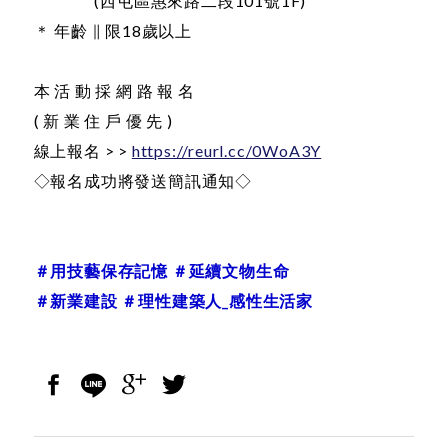
(西屯區惠來路二段101號1F)
＊ 年齡 ∥ 限18歲以上
本 活 動 採 網 路 報 名
( 新 業 住 戶 優 先 )
線上報名 > >
https://reurl.cc/0WoA3Y
◇報名成功將發送簡訊通知◇
＃用技藝保存記憶 ＃延續文物生命
＃新業建設
＃理性建築人_感性生活家