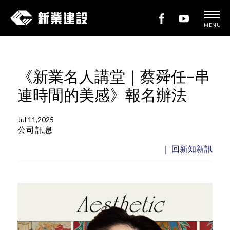
MENU
新
業
建
《新業名人講堂｜蔡舜任–串
設
連時間的美感》報名辦法
Jul 11,2025
公司訊息
｜ 回新知新訊