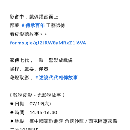
影窗中，戲偶躍然而上
跟著
＃傳承百年
工藝師傅
看皮影聽故事 > >
forms.gle/gJ2JRW8yMRxZ1i6VA
家傳七代，一敲一鑿製成戲偶
操桿、戲耍、伴奏
藉燈取影，
＃述說代代相傳故事
꒰ 戲說皮影 – 光影說故事 ꒱
✸ 日期｜07/19(六)
✸ 時間｜14:45-16:30
✸ 地點｜臺中國家歌劇院 角落沙龍 / 西屯區惠來路
二段101號1F