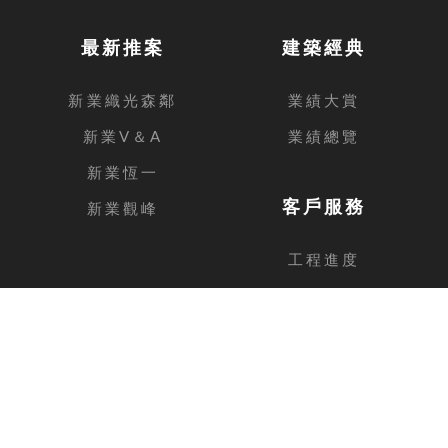
最新推案
建築經典
新業織光森鄰
業績大賞
新業V＆A
業績總覽
新業恆一
客戶服務
新業觀峰
工程進度
客戶留言
台中總公司
地址
台中市西屯區安和路168號11樓之1