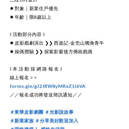
✸ 對象｜新業住戶優先
✸ 年齡｜限8歲以上
꒰ 活動部分內容 ꒱
✸ 皮影戲劇演出 ❯❯ 西遊記-金兜山獨角青牛
✸ 操偶體驗 ❯❯ 探索影窗後方傳統戲偶
꒰ 本 活 動 採 網 路 報 名 ꒱
線上報名 > >
forms.gle/gJ2JRW8yMRxZ1i6VA
／／報名成功將發送簡訊通知／／
＃東華皮影劇團
＃光影說故事
＃新業家族
＃分享美好歡迎加入