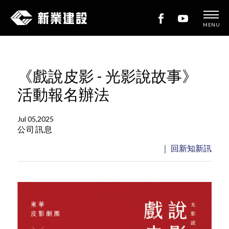
MENU
新
業
建
《戲說皮影 - 光影說故事》
設
活動報名辦法
Jul 05,2025
公司訊息
｜ 回新知新訊