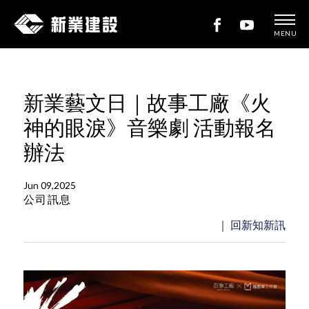
MENU
新
業
建
新業藝文日｜故事工廠《火
設
神的眼淚》音樂劇 活動報名
辦法
Jun 09,2025
公司訊息
｜ 回新知新訊