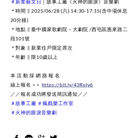
＃新業藝文日
｜故事工廠《火神的眼淚》音樂劇
＊時間 ∥ 2025/06/28 (六) 14:30-17:15(含中場休息
20分鐘)
＊地點 ∥ 臺中國家歌劇院－大劇院 /西屯區惠來路二
段101號
＊對象 ∥ 新業住戶限定席次
＊年齡 ∥ 限10歲以上
本 活 動 採 網 路 報 名
線上報名 > >
https://bit.ly/43Roly6
／／報名成功將發送簡訊通知／／
＃故事工廠 ＃瘋戲樂工作室
＃火神的眼淚音樂劇