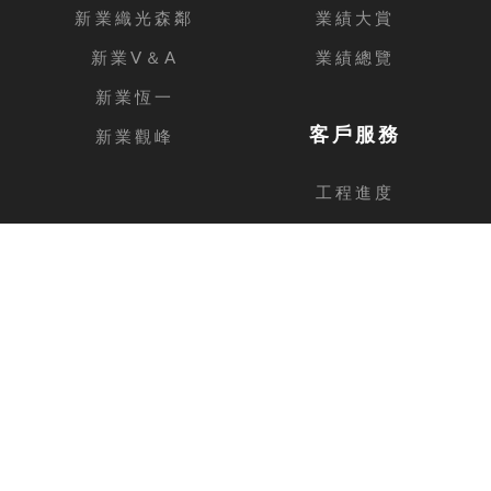
新業織光森鄰
業績大賞
新業V＆A
業績總覽
新業恆一
客戶服務
新業觀峰
工程進度
客戶留言
台中總公司
地址
台中市西屯區安和路168號11樓之1
電話
04-2462-3326
傳真
04-2462-0606