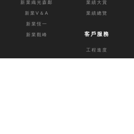
新業織光森鄰
業績大賞
新業V＆A
業績總覽
新業恆一
客戶服務
新業觀峰
工程進度
客戶留言
台中總公司
地址
台中市西屯區安和路168號11樓之1
電話
04-2462-3326
傳真
04-2462-0606