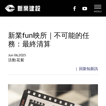
MENU
新
業
建
新業fun映所｜不可能的任
設
務：最終清算
Jun 06,2025
活動花絮
｜ 回新知新訊