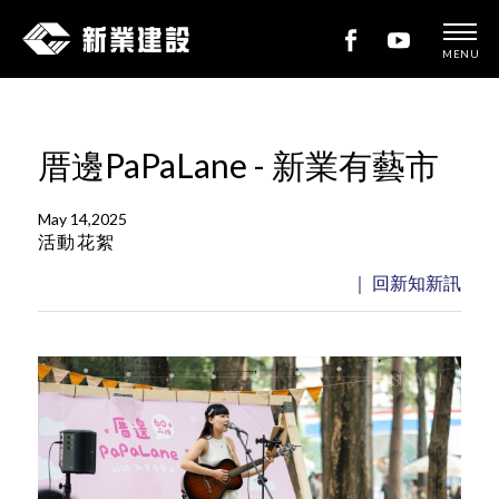
MENU
新
業
建
厝邊PaPaLane - 新業有藝市
設
May 14,2025
活動花絮
｜ 回新知新訊