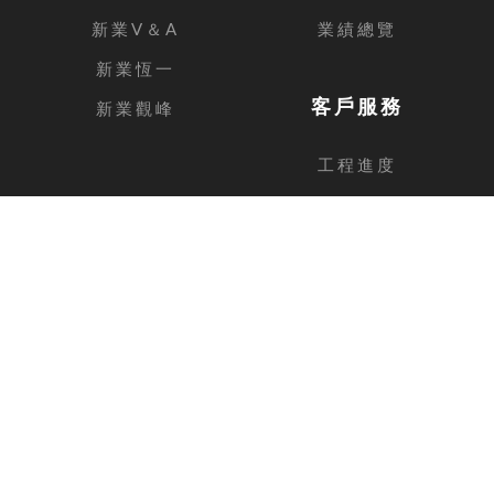
新業V＆A
業績總覽
新業恆一
客戶服務
新業觀峰
工程進度
客戶留言
台中總公司
地址
台中市西屯區安和路168號11樓之1
電話
04-2462-3326
傳真
04-2462-0606
新竹分公司