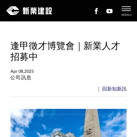
MENU
新
業
建
逢甲徵才博覽會｜新業人才
設
招募中
Apr 08,2025
公司訊息
｜ 回新知新訊