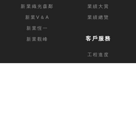
新業織光森鄰
業績大賞
新業V＆A
業績總覽
新業恆一
客戶服務
新業觀峰
工程進度
客戶留言
台中總公司
地址
台中市西屯區安和路168號11樓之1
電話
04-2462-3326
傳真
04-2462-0606