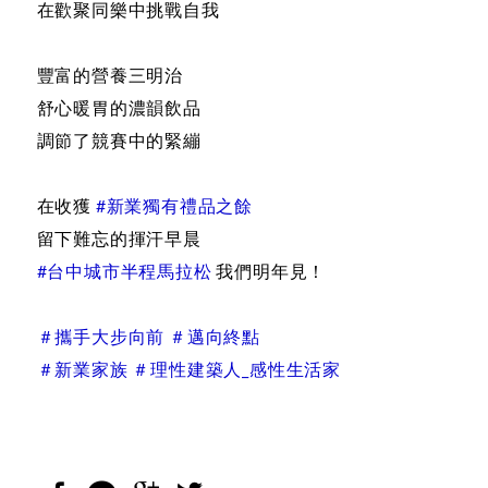
在歡聚同樂中挑戰自我
豐富的營養三明治
舒心暖胃的濃韻飲品
調節了競賽中的緊繃
在收獲
#新業獨有禮品之餘
留下難忘的揮汗早晨
#台中城市半程馬拉松
我們明年見！
＃攜手大步向前 ＃邁向終點
＃新業家族 ＃理性建築人_感性生活家