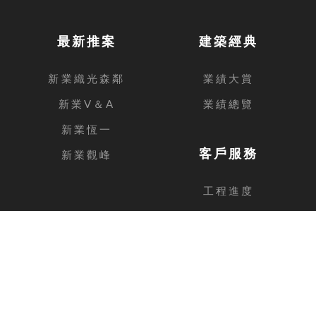
最新推案
建築經典
新業織光森鄰
業績大賞
新業V＆A
業績總覽
新業恆一
客戶服務
新業觀峰
工程進度
客戶留言
台中總公司
地址
台中市西屯區安和路168號11樓之1