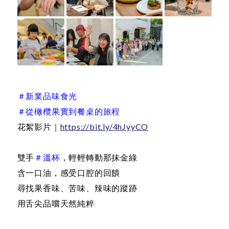
＃新業品味食光
＃從橄欖果實到餐桌的旅程
花絮影片｜
https://bit.ly/4hJyyCO
雙手
＃溫杯
，輕輕轉動那抹金綠
含一口油，感受口腔的回饋
尋找果香味、苦味、辣味的蹤跡
用舌尖品嚐天然純粹