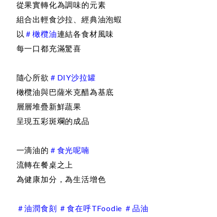
從果實轉化為調味的元素
組合出輕食沙拉、經典油泡蝦
以
＃橄欖油
連結各食材風味
每一口都充滿驚喜
隨心所欲
＃DIY沙拉罐
橄欖油與巴薩米克醋為基底
層層堆疊新鮮蔬果
呈現五彩斑斕的成品
一滴油的
＃食光呢喃
流轉在餐桌之上
為健康加分，為生活增色
＃油潤食刻 ＃食在呼TFoodie ＃品油