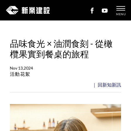
MENU
新
業
建
品味食光 × 油潤食刻 - 從橄
設
欖果實到餐桌的旅程
Nov 13,2024
活動花絮
｜ 回新知新訊