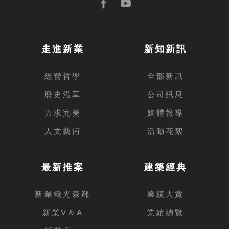
走進新業
新知新訊
經營哲學
全部新訊
歷史沿革
公司訊息
力求完美
媒體報導
人文藝術
活動花絮
最新推案
建築經典
新業織光森鄰
業績大賞
新業V＆A
業績總覽