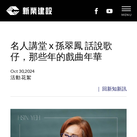
MENU
新
業
建
名人講堂 x 孫翠鳳 話說歌
設
仔，那些年的戲曲年華
Oct 30,2024
活動花絮
｜ 回新知新訊