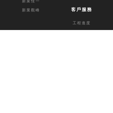
新業恆一
客戶服務
新業觀峰
工程進度
客戶留言
台中總公司
地址
台中市西屯區安和路168號11樓之1
電話
04-2462-3326
傳真
04-2462-0606
新竹分公司
地址
新竹縣竹北市福興路1013號