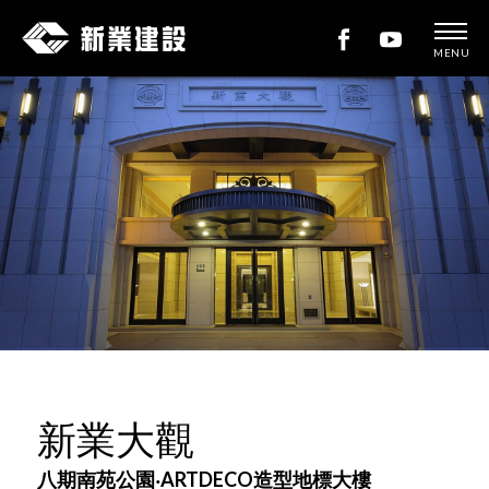
MENU
新
業
建
設
新業大觀
八期南苑公園‧ARTDECO造型地標大樓