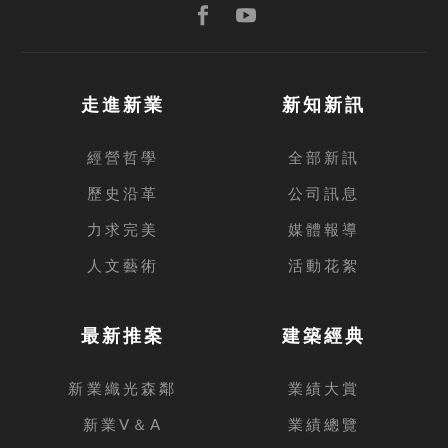
走進新業
新知新訊
經營哲學
全部新訊
歷史沿革
公司訊息
力求完美
媒體報導
人文藝術
活動花絮
最新推案
建築經典
新業織光森鄰
業績大賞
新業V＆A
業績總覽