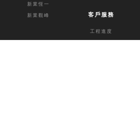
新業恆一
客戶服務
新業觀峰
工程進度
客戶留言
台中總公司
地址
台中市西屯區安和路168號11樓之1
電話
04-2462-3326
傳真
04-2462-0606
新竹分公司
地址
新竹縣竹北市福興路1013號